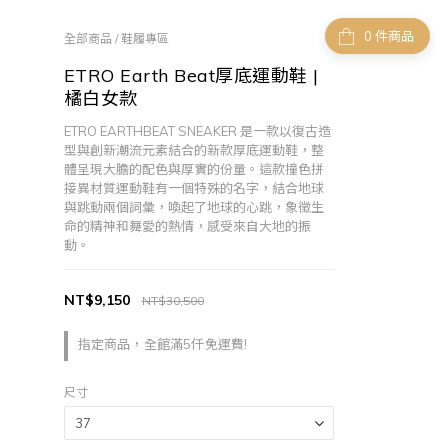
件商品
全部商品
/
鞋履專區
ETRO Earth Beat厚底運動鞋 |
橘白女款
ETRO EARTHBEAT SNEAKER 是一款以復古造
型與創新潮流元素結合的新款厚底運動鞋，整
體呈現大膽的配色與厚實的份量。這款撞色拼
接異材質運動鞋有一個特殊的名字，結合地球
與跳動兩個詞彙，喚起了地球的心跳，象徵生
命的精神和舞愛的熱情，感受來自大地的振
動。
NT$9,150
NT$30,500
指定商品，全館滿5仟免運費!
尺寸