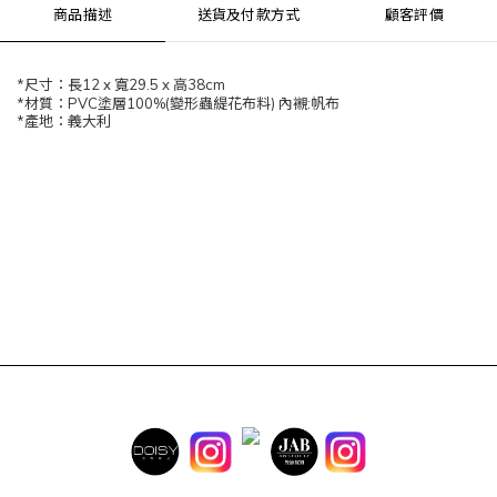
商品描述
送貨及付款方式
顧客評價
*尺寸：長12 x 寬29.5 x 高38cm
*材質：PVC塗層100%(變形蟲緹花布料) 內襯:帆布
*產地：義大利