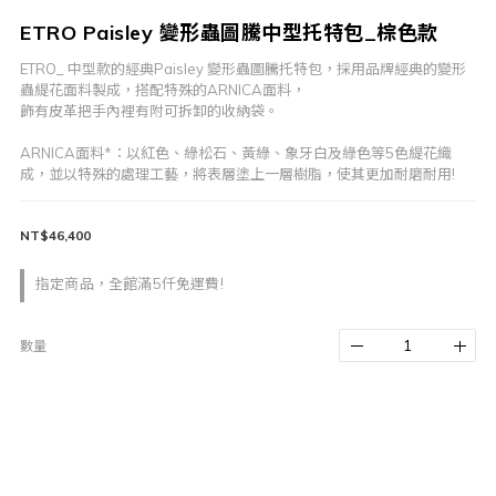
ETRO Paisley 變形蟲圖騰中型托特包_棕色款
ETRO_ 中型款的經典Paisley 變形蟲圖騰托特包，採用品牌經典的變形
蟲緹花面料製成，搭配特殊的ARNICA面料，
飾有皮革把手內裡有附可拆卸的收納袋。
ARNICA面料*：以紅色、綠松石、黃綠、象牙白及綠色等5色緹花織
成，並以特殊的處理工藝，將表層塗上一層樹脂，使其更加耐磨耐用!
NT$46,400
指定商品，全館滿5仟免運費!
數量