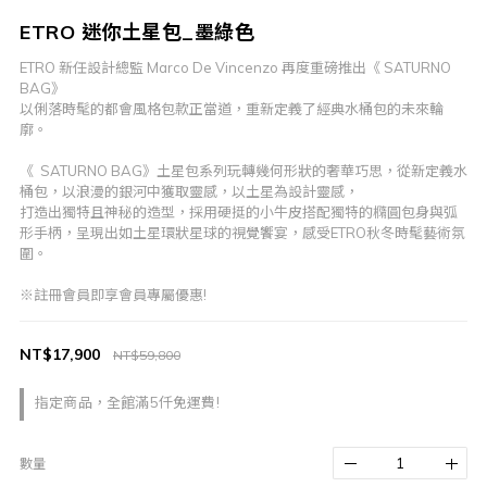
ETRO 迷你土星包_墨綠色
ETRO 新任設計總監 Marco De Vincenzo 再度重磅推出《 SATURNO 
BAG》
以俐落時髦的都會風格包款正當道，重新定義了經典水桶包的未來輪
廓。
《  SATURNO BAG》土星包系列玩轉幾何形狀的奢華巧思，從新定義水
桶包，以浪漫的銀河中獲取靈感，以土星為設計靈感，
打造出獨特且神秘的造型，採用硬挺的小牛皮搭配獨特的橢圓包身與弧
形手柄，呈現出如土星環狀星球的視覺饗宴，感受ETRO秋冬時髦藝術氛
圍。
※註冊會員即享會員專屬優惠!
NT$17,900
NT$59,800
指定商品，全館滿5仟免運費!
數量