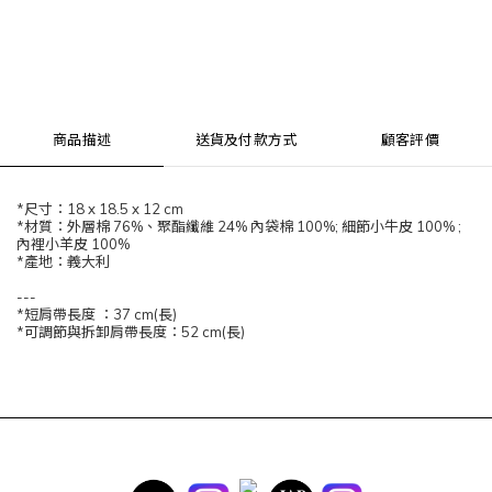
商品描述
送貨及付款方式
顧客評價
*尺寸：18 x 18.5 x 12 cm
*材質：外層棉 76%、聚酯纖維 24% 內袋棉 100%; 細節小牛皮 100% ;
內裡小羊皮 100%
*產地：義大利
---
*短肩帶長度 ：37 cm(長)
*可調節與拆卸肩帶長度：52 cm(長)