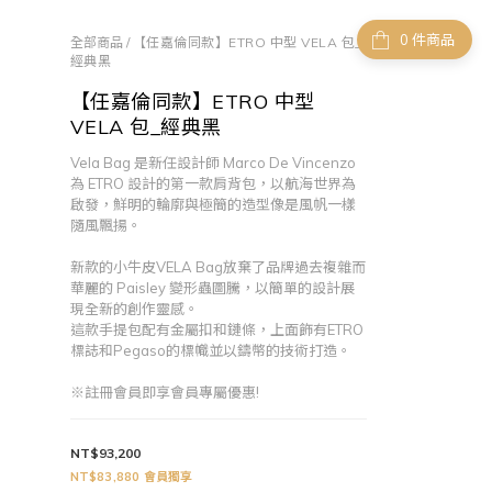
件商品
全部商品
/
【任嘉倫同款】ETRO 中型 VELA 包_
經典黑
【任嘉倫同款】ETRO 中型
VELA 包_經典黑
Vela Bag 是新任設計師 Marco De Vincenzo 
為 ETRO 設計的第一款肩背包，以航海世界為
啟發，鮮明的輪廓與極簡的造型像是風帆一樣
隨風飄揚。
新款的小牛皮VELA Bag放棄了品牌過去複雜而
華麗的 Paisley 變形蟲圖騰，以簡單的設計展
現全新的創作靈感。
這款手提包配有金屬扣和鏈條，上面飾有ETRO
標誌和Pegaso的標幟並以鑄幣的技術打造。
※註冊會員即享會員專屬優惠!
NT$93,200
NT$83,880
會員獨享