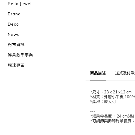
Bella Jewel
Brand
Deco
News
門市資訊
鮮果飲品事業
環球專區
商品描述
送貨及付款
*尺寸：28 x 21 x12 cm
*材質：外層小牛皮 100% 
*產地：義大利
---
*短肩帶長度 ：24 cm(長)
*可調節與拆卸肩帶長度：48