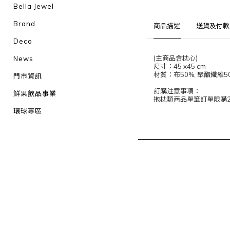
Bella Jewel
Brand
商品描述
送貨及付款
Deco
(主商品含枕心)
News
尺寸：45 x45 cm
材質：布50%, 聚酯纖維5
門市資訊
訂購注意事項：
鮮果飲品事業
抱枕類商品單筆訂單限購
環球專區