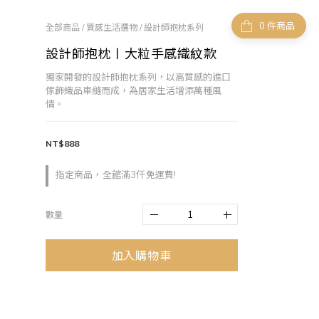
件商品
全部商品
/
質感生活選物
/
設計師抱枕系列
設計師抱枕〡大粒手感織紋款
獨家開發的設計師抱枕系列，以高質感的進口
傢飾織品車縫而成，為居家生活增添萬種風
情。
NT$888
指定商品，全館滿3仟免運費!
數量
加入購物車