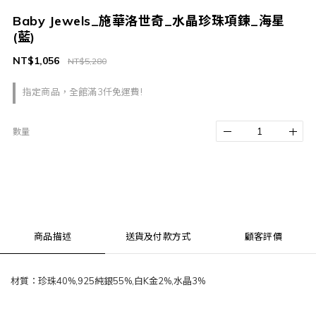
Baby Jewels_施華洛世奇_水晶珍珠項鍊_海星
(藍)
NT$1,056
NT$5,280
指定商品，全館滿3仟免運費!
數量
商品描述
送貨及付款方式
顧客評價
材質：珍珠40%,925純銀55%,白K金2%,水晶3%